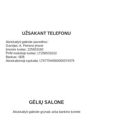
UŽSAKANT TELEFONU
Atsiskaityti galėsite pavedimu:
Gavėjas: A. Petrėno įmonė
Įmonės kodas:
225653160
PVM mokėtojo kodas: LT256531610
Bankas: SEB
Atsiskaitomoji sąskaita: LT677044060000374379
GĖLIŲ SALONE
Atsiskaityti galėsite grynais arba bankine kortele