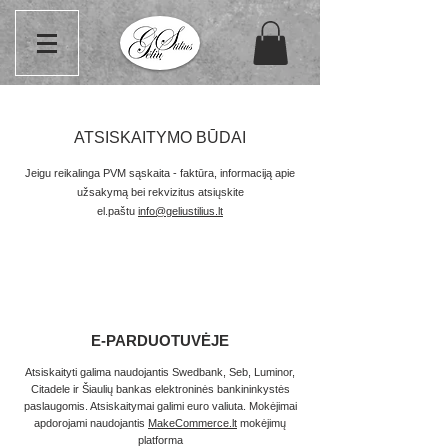
ATSISKAITYMO BŪDAI
Jeigu reikalinga PVM sąskaita - faktūra, informaciją apie
užsakymą bei rekvizitus atsiųskite
el.paštu
info@geliustilius.lt
E-PARDUOTUVĖJE
Atsiskaityti galima naudojantis Swedbank, Seb, Luminor,
Citadele ir Šiaulių bankas elektroninės bankininkystės
paslaugomis. Atsiskaitymai galimi euro valiuta. Mokėjimai
apdorojami naudojantis
MakeCommerce.lt
mokėjimų
platforma