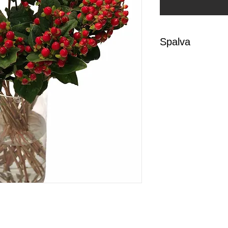
Spalva
Gėlės įprastai pate
peršviečiamą popie
Užsakymą pagal g
atsižvelgdami į jū
dėmesį, kad gėlių s
nežymiai skirtis n