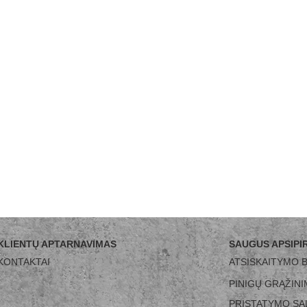
KLIENTŲ APTARNAVIMAS
SAUGUS APSIPI
KONTAKTAI
ATSISKAITYMO 
PINIGŲ GRĄŽIN
PRISTATYMO SĄ