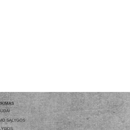
RKIMAS
BŪDAI
IMO SĄLYGOS
LYGO
S