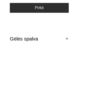
Pirkti
Gėlės spalva
Atkreipiame dėmesį, kad gėlių
spalva ar atspalvis gali nežymiai
skirtis nuo patekiamo
nuotraukoje.