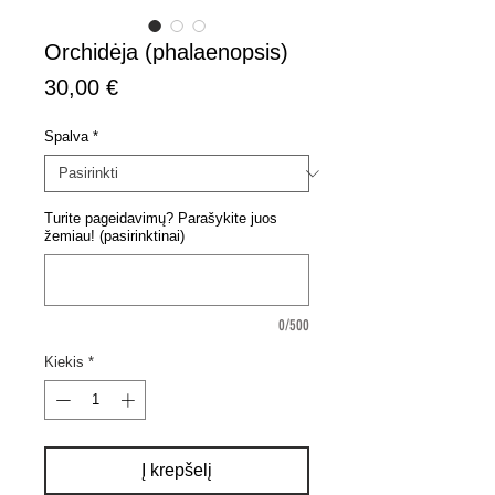
Orchidėja (phalaenopsis)
Price
30,00 €
Spalva
*
Turite pageidavimų? Parašykite juos
žemiau! (pasirinktinai)
0/500
Kiekis
*
Į krepšelį